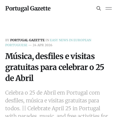
Portugal Gazette
BY
PORTUGAL GAZETTE
IN
EASY NEWS IN EUROPEAN
PORTUGUESE
—
24 APR 2026
Música, desfiles e visitas
gratuitas para celebrar o 25
de Abril
Celebra o 25 de Abril em Portugal com
desfiles, música e visitas gratuitas para
todos. || Celebrate April 25 in Portugal
with parades, music, and free activities for