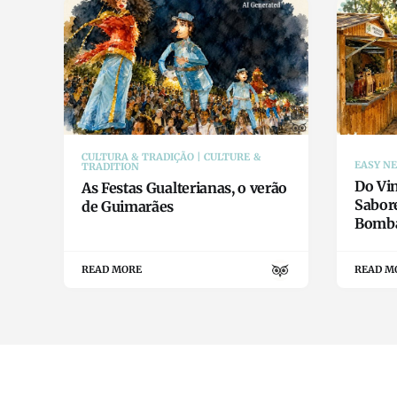
CULTURA & TRADIÇÃO | CULTURE &
EASY N
TRADITION
Do Vin
As Festas Gualterianas, o verão
Sabor
de Guimarães
Bomba
READ MORE
READ M