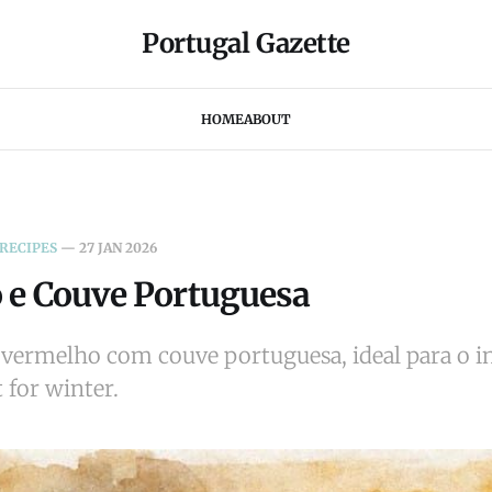
Portugal Gazette
HOME
ABOUT
 RECIPES
—
27 JAN 2026
o e Couve Portuguesa
ão vermelho com couve portuguesa, ideal para o i
 for winter.