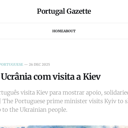
Portugal Gazette
HOME
ABOUT
 PORTUGUESE
—
26 DEC 2025
 Ucrânia com visita a Kiev
tuguês visita Kiev para mostrar apoio, solidarie
|| The Portuguese prime minister visits Kyiv to
p to the Ukrainian people.