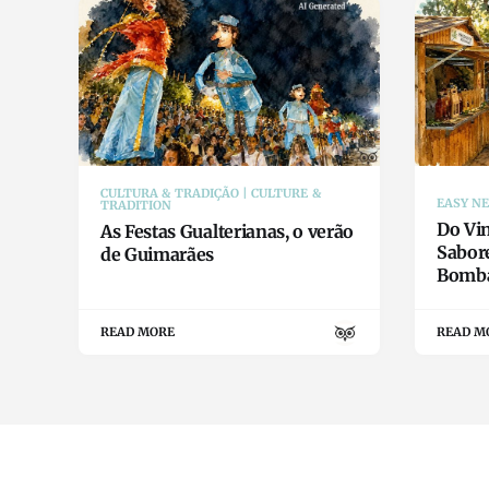
CULTURA & TRADIÇÃO | CULTURE &
EASY N
TRADITION
Do Vin
As Festas Gualterianas, o verão
Sabor
de Guimarães
Bomba
READ MORE
READ M