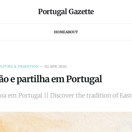
Portugal Gazette
HOME
ABOUT
ULTURE & TRADITION
—
02 APR 2026
ção e partilha em Portugal
oa em Portugal || Discover the tradition of East