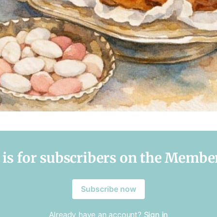
 is for subscribers on the Member
Subscribe now
Already have an account?
Sign in