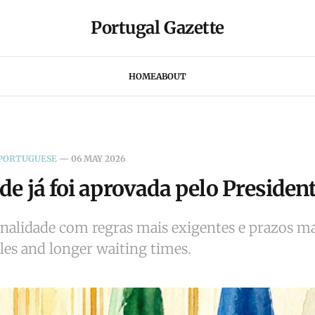
Portugal Gazette
HOME
ABOUT
 PORTUGUESE
—
06 MAY 2026
de já foi aprovada pelo Presiden
nalidade com regras mais exigentes e prazos ma
ules and longer waiting times.