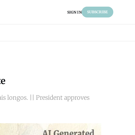
SUBSCRIBE
SIGN IN
te
is longos. || President approves