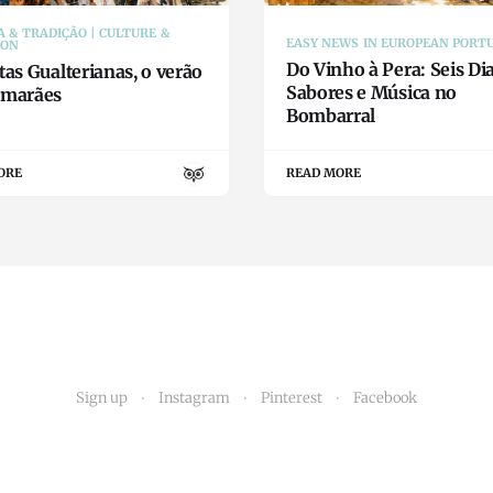
 & TRADIÇÃO | CULTURE &
EASY NEWS IN EUROPEAN PORT
ION
Do Vinho à Pera: Seis Di
tas Gualterianas, o verão
Sabores e Música no
imarães
Bombarral
ORE
READ MORE
Sign up
Instagram
Pinterest
Facebook