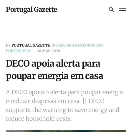
Portugal Gazette
BY
PORTUGAL GAZETTE
IN
EASY NEWS IN EUROPEAN
PORTUGUESE
—
30 MAR 2026
DECO apoia alerta para
poupar energia em casa
A DECO apoia o alerta para poupar energia
e reduzir despesas em casa. || DECO
supports the warning to save energy and
reduce household costs.