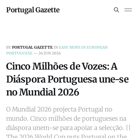
Portugal Gazette
BY
PORTUGAL GAZETTE
IN
EASY NEWS IN EUROPEAN
PORTUGUESE
—
26 JUN 2026
Cinco Milhões de Vozes: A
Diáspora Portuguesa une-se
no Mundial 2026
O Mundial 2026 projecta Portugal no
mundo. Cinco milhões de portugueses na
diáspora unem-se para apoiar a selecção. ||
The 2026 World Cup puts Portugal on the