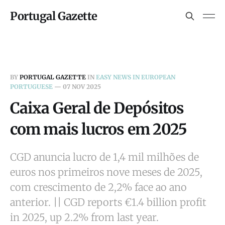
Portugal Gazette
BY
PORTUGAL GAZETTE
IN
EASY NEWS IN EUROPEAN
PORTUGUESE
—
07 NOV 2025
Caixa Geral de Depósitos
com mais lucros em 2025
CGD anuncia lucro de 1,4 mil milhões de
euros nos primeiros nove meses de 2025,
com crescimento de 2,2% face ao ano
anterior. || CGD reports €1.4 billion profit
in 2025, up 2.2% from last year.