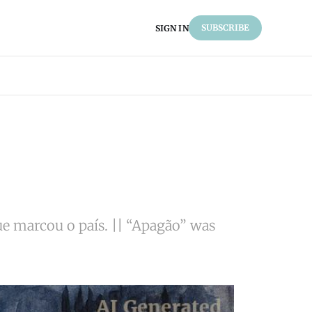
SUBSCRIBE
SIGN IN
e marcou o país. || “Apagão” was