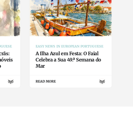
UGUESE
EASY NEWS IN EUROPEAN PORTUGUESE
rãs:
A Ilha Azul em Festa: O Faial
móveis
Celebra a Sua 49.ª Semana do
o
Mar
READ MORE