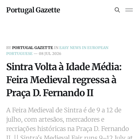
Portugal Gazette
BY
PORTUGAL GAZETTE
IN
EASY NEWS IN EUROPEAN
PORTUGUESE
—
08 JUL 2026
Sintra Volta à Idade Média:
Feira Medieval regressa à
Praça D. Fernando II
A Feira Medieval de Sintra é de 9 a 12 de
julho, com artesãos, mercadores e
recriações históricas na Praça D. Fernando
II. || Sintra's Medieval Fair runs 9–12 July at