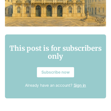
This post is for subscribers
only
Subscribe now
Already have an account?
Sign in